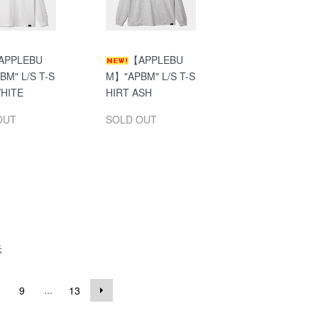
APPLEBU
【APPLEBU
M" L/S T-S
M】"APBM" L/S T-S
WHITE
HIRT ASH
OUT
SOLD OUT
示
...
9
13