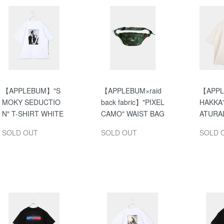
【APPLEBUM】"S
【APPLEBUM×raid
【APP
MOKY SEDUCTIO
back fabric】"PIXEL
HAKKA"
N" T-SHIRT WHITE
CAMO" WAIST BAG
ATURA
SOLD OUT
SOLD OUT
SOLD 