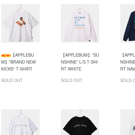
【APPLEBU
【APPLEBUM】"SU
【APPL
M】"BRAND NEW
NSHINE" L/S T-SHI
NSHINE
KICKS" T-SHIRT
RT WHITE
RT NA
SOLD OUT
SOLD OUT
SOLD 