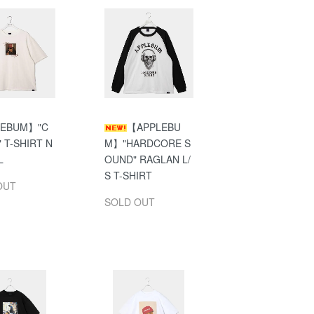
LEBUM】"C
【APPLEBU
 T-SHIRT N
M】"HARDCORE S
L
OUND" RAGLAN L/
S T-SHIRT
OUT
SOLD OUT