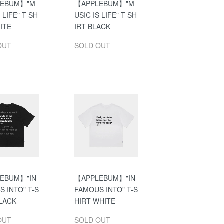
LEBUM】"M
【APPLEBUM】"M
 LIFE" T-SH
USIC IS LIFE" T-SH
ITE
IRT BLACK
OUT
SOLD OUT
EBUM】"IN
【APPLEBUM】"IN
 INTO" T-S
FAMOUS INTO" T-S
BLACK
HIRT WHITE
OUT
SOLD OUT