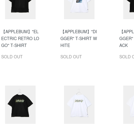
【APPLEBUM】"EL
【APPLEBUM】"DI
【APPL
ECTRIC RETRO LO
GGER" T-SHIRT W
GGER" 
GO" T-SHIRT
HITE
ACK
SOLD OUT
SOLD OUT
SOLD 