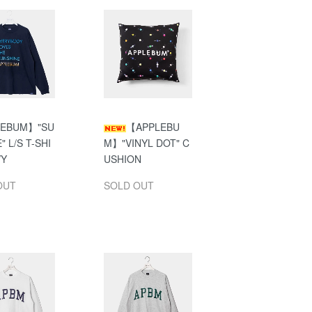
EBUM】"SU
【APPLEBU
" L/S T-SHI
M】"VINYL DOT" C
VY
USHION
OUT
SOLD OUT