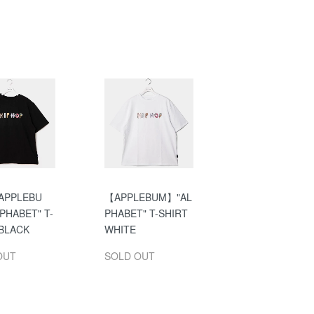
APPLEBU
【APPLEBUM】"AL
PHABET" T-
PHABET" T-SHIRT
 BLACK
WHITE
OUT
SOLD OUT