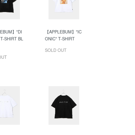
EBUM】"DI
【APPLEBUM】"IC
T-SHIRT BL
ONIC" T-SHIRT
SOLD OUT
OUT