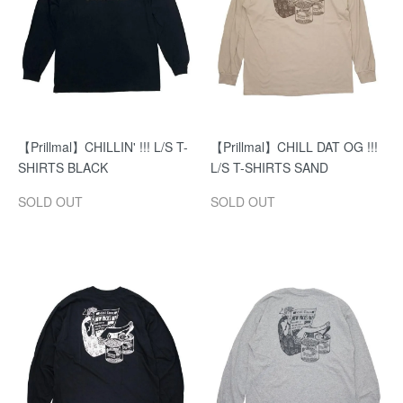
【Prillmal】CHILLIN' !!! L/S T-
【Prillmal】CHILL DAT OG !!!
SHIRTS BLACK
L/S T-SHIRTS SAND
SOLD OUT
SOLD OUT