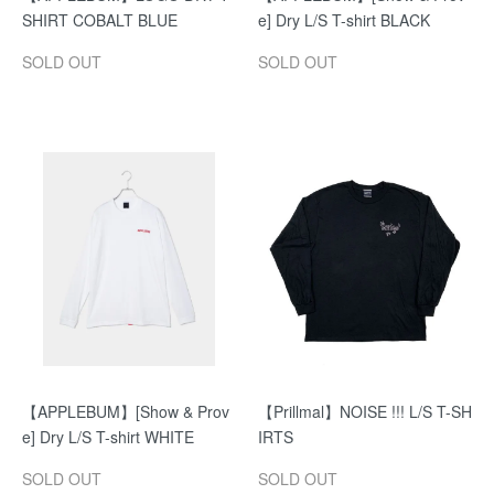
SHIRT COBALT BLUE
e] Dry L/S T-shirt BLACK
SOLD OUT
SOLD OUT
【APPLEBUM】[Show & Prov
【Prillmal】NOISE !!! L/S T-SH
e] Dry L/S T-shirt WHITE
IRTS
SOLD OUT
SOLD OUT