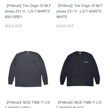
【Prillmal】The Origin Of All F
【Prillmal】The Origin Of All F
ylness Z31 !!! : L/S T-SHIRTS
ylness Z31 !!! : L/S T-SHIRTS
ASH GREY
WHITE
SOLD OUT
SOLD OUT
【Prillmal】NICE TIME !!! L/S
【Prillmal】NICE TIME !!! L/S
T-SHIRTS GREY
T-SHIRTS BLACK