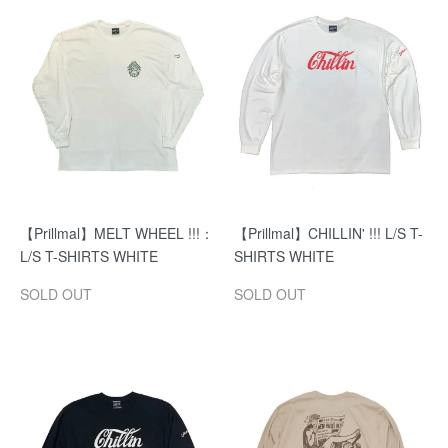
【Prillmal】MELT WHEEL !!!：
【Prillmal】CHILLIN' !!! L/S T-
L/S T-SHIRTS WHITE
SHIRTS WHITE
SOLD OUT
SOLD OUT