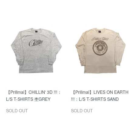
【Prillmal】CHILLIN' 3D !!!：
【Prillmal】LIVES ON EARTH
L/S T-SHIRTS 杢GREY
!!!：L/S T-SHIRTS SAND
SOLD OUT
SOLD OUT