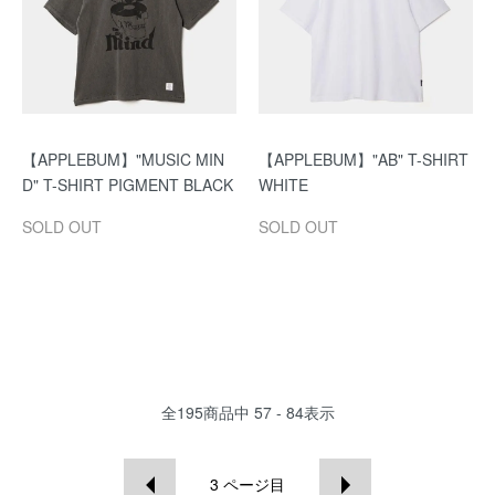
【APPLEBUM】"MUSIC MIN
【APPLEBUM】"AB" T-SHIRT
D" T-SHIRT PIGMENT BLACK
WHITE
SOLD OUT
SOLD OUT
全
195
商品中
57 - 84
表示
3
ページ目