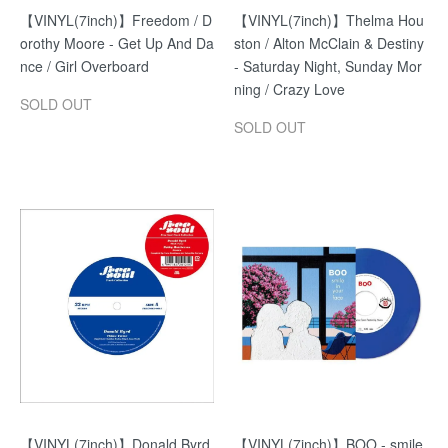
【VINYL(7inch)】Freedom / D
【VINYL(7inch)】Thelma Hou
orothy Moore - Get Up And Da
ston / Alton McClain & Destiny
nce / Girl Overboard
- Saturday Night, Sunday Mor
ning / Crazy Love
SOLD OUT
SOLD OUT
【VINYL(7inch)】Donald Byrd
【VINYL(7inch)】BOO - smile