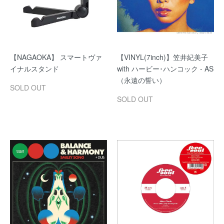
【NAGAOKA】 スマートヴァ
【VINYL(7inch)】笠井紀美子
イナルスタンド
with ハービー･ハンコック - AS
（永遠の誓い）
SOLD OUT
SOLD OUT