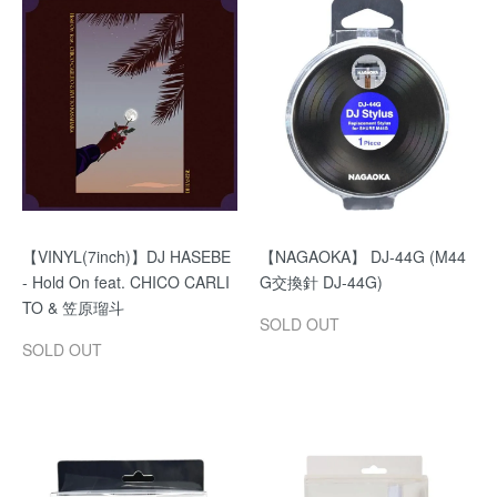
【VINYL(7inch)】DJ HASEBE
【NAGAOKA】 DJ-44G (M44
- Hold On feat. CHICO CARLI
G交換針 DJ-44G)
TO & 笠原瑠斗
SOLD OUT
SOLD OUT