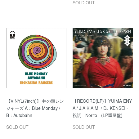
SOLD OUT
【VINYL(7inch)】 井の頭レン
【RECORD(LP)】YUIMA ENY
ジャーズ A：Blue Monday /
A / J.A.K.A.M. / DJ KENSEI -
B：Autobahn
祝詞 - Norito - (LP重量盤)
SOLD OUT
SOLD OUT