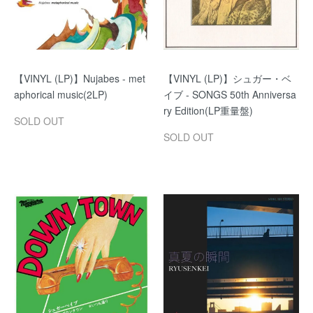
【VINYL (LP)】Nujabes - met
【VINYL (LP)】シュガー・ベ
aphorical music(2LP)
イブ - SONGS 50th Anniversa
ry Edition(LP重量盤)
SOLD OUT
SOLD OUT