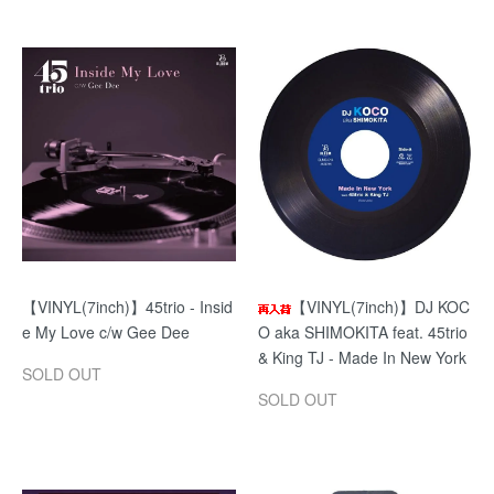
【VINYL(7inch)】45trio - Insid
【VINYL(7inch)】DJ KOC
e My Love c/w Gee Dee
O aka SHIMOKITA feat. 45trio
& King TJ - Made In New York
SOLD OUT
SOLD OUT