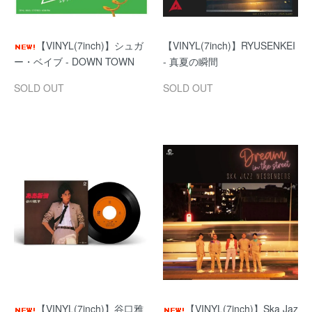
【VINYL(7inch)】シュガ
【VINYL(7inch)】RYUSENKEI
ー・ベイブ - DOWN TOWN
- 真夏の瞬間
SOLD OUT
SOLD OUT
【VINYL(7inch)】谷口雅
【VINYL(7inch)】Ska Jaz