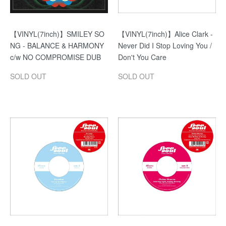
【VINYL(7inch)】SMILEY SO
【VINYL(7inch)】Alice Clark -
NG - BALANCE & HARMONY
Never Did I Stop Loving You /
c/w NO COMPROMISE DUB
Don't You Care
SOLD OUT
SOLD OUT