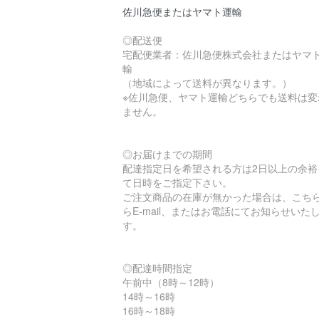
佐川急便またはヤマト運輸
◎配送便
宅配便業者：佐川急便株式会社またはヤマ
輸
（地域によって送料が異なります。）
※佐川急便、ヤマト運輸どちらでも送料は変
ません。
◎お届けまでの期間
配達指定日を希望される方は2日以上の余裕
て日時をご指定下さい。
ご注文商品の在庫が無かった場合は、こち
らE-mail、またはお電話にてお知らせいた
す。
◎配達時間指定
午前中（8時～12時）
14時～16時
16時～18時