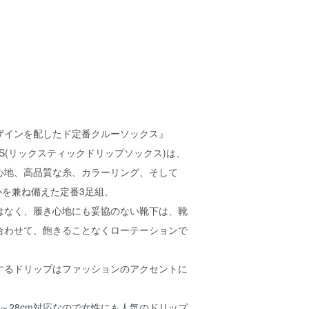
ザインを配したド定番クルーソックス』
 SOCKS(リックスティックドリップソックス)は、
心地、高品質な糸、カラーリング、そして
び心を兼ね備えた定番3足組。
はなく、履き心地にも妥協のない靴下は、靴
合わせて、飽きることなくローテーションで
するドリップはファッションのアクセントに
m～28cm対応なので女性にも人気のドリップ