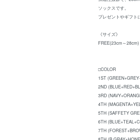
ソックスです。
プレゼントやギフト
《サイズ》
FREE(23cm～28cm)
□COLOR
1ST (GREEN+GREY
2ND (BLUE+RED+B
3RD (NAVY+ORANG
4TH (MAGENTA+YE
5TH (SAFFETY GR
6TH (BLUE+TEAL+
7TH (FOREST+BRO
8TH (B.GRAY+HON