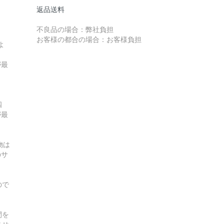
返品送料
不良品の場合：弊社負担
お客様の都合の場合：お客様負担
よ
が最
四
が最
物は
のサ
ので
間を
させ