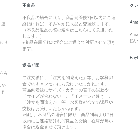
不良品
ク
不良品の場合に限り、商品到着後7日以内にご連
Ama
ト運
絡頂ければ、すみやかに良品と交換致します。
（不良品返品の際の送料はこちらにて負担いた
Am
します。）
払
わり
※良品在庫切れの場合はご返金で対応させて頂き
ます。
Pay
返品期限
をみ
ご注文後に、「注文を間違えた」等、お客様都
合でのキャンセルはお受けいたしかねます。
らか
商品到着後にサイズ・カラーの若干の誤差や
しま
「サイズが合わない」、「イメージと違う」、
「注文を間違えた」等、お客様都合での返品や
交換はお受けいたしかねます。
※但し、不良品の場合に限り、商品到着より7日
以内にご連絡頂ければ良品と交換、在庫が無い
場合は返金させて頂きます。