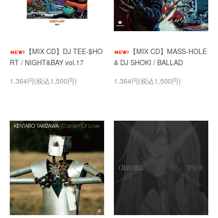
【MIX CD】DJ TEE-$HO
【MIX CD】MASS-HOLE
RT / NIGHT&BAY vol.17
& DJ SHOKI / BALLAD
1,364円(税込1,500円)
1,364円(税込1,500円)