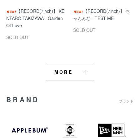
【RECORD(7inch)】 KE
【RECORD(7inch)】 ち
NTARO TAKIZAWA - Garden
ゃんみな - TEST ME
Of Love
SOLD OUT
SOLD OUT
MORE
BRAND
ブランド