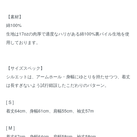
【素材】
綿100%
生地は17ozの肉厚で適度なハリがある綿100%裏パイル生地を使
用しております。
【サイズスペック】
シルエットは、アームホール・身幅にゆとりを持たせつつ、着丈
は長すぎないよう試行錯誤したこだわりのパターン。
[ S ]
着丈64cm、身幅61cm、肩幅55cm、袖丈57m
[ M ]
着丈67cm、身幅64cm、肩幅58cm、袖丈58cm