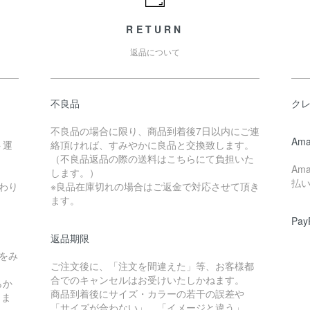
RETURN
返品について
不良品
ク
不良品の場合に限り、商品到着後7日以内にご連
Ama
ト運
絡頂ければ、すみやかに良品と交換致します。
（不良品返品の際の送料はこちらにて負担いた
Am
します。）
払
わり
※良品在庫切れの場合はご返金で対応させて頂き
ます。
Pay
返品期限
をみ
ご注文後に、「注文を間違えた」等、お客様都
合でのキャンセルはお受けいたしかねます。
らか
商品到着後にサイズ・カラーの若干の誤差や
しま
「サイズが合わない」、「イメージと違う」、