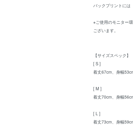
バックプリントには
※ご使用のモニター
ございます。
【サイズスペック】
[ S ]
着丈67cm、身幅53c
[ M ]
着丈70cm、身幅56c
[ L ]
着丈73cm、身幅59c