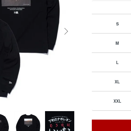
S
M
L
XL
XXL