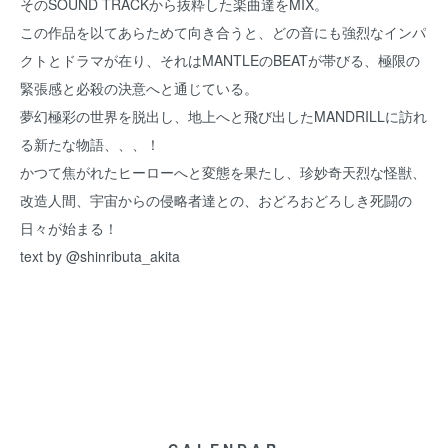
そのSOUND TRACKから抜粋した楽曲達をMIX。
この作品を以てあらためて向き合うと、どの音にも強烈なインパ
クトとドラマが在り、それはMANTLEのBEATが帯びる、極限の
緊張感と必殺の決意へと通じている。
夢幻極彩の世界を脱出し、地上へと飛び出したMANDRILLに訪れ
る新たな物語、、、！
かつて焦がれたヒーローへと変態を果たし、珍妙奇天烈な怪獣、
改造人間、宇宙からの侵略者達との、おどろおどろしき死闘の
日々が始まる！
text by @shinributa_akita