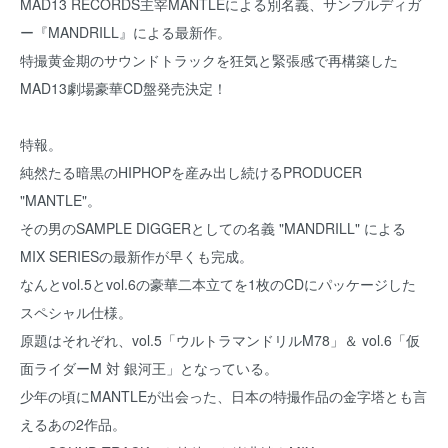
MAD13 RECORDS主宰MANTLEによる別名義、サンプルディガ
ー『MANDRILL』による最新作。
特撮黄金期のサウンドトラックを狂気と緊張感で再構築した
MAD13劇場豪華CD盤発売決定！
特報。
純然たる暗黒のHIPHOPを産み出し続けるPRODUCER
"MANTLE"。
その男のSAMPLE DIGGERとしての名義 "MANDRILL" による
MIX SERIESの最新作が早くも完成。
なんとvol.5とvol.6の豪華二本立てを1枚のCDにパッケージした
スペシャル仕様。
原題はそれぞれ、vol.5「ウルトラマンドリルM78」＆ vol.6「仮
面ライダーM 対 銀河王」となっている。
少年の頃にMANTLEが出会った、日本の特撮作品の金字塔とも言
えるあの2作品。