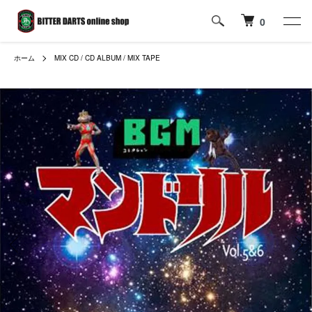
0
ホーム
MIX CD / CD ALBUM / MIX TAPE