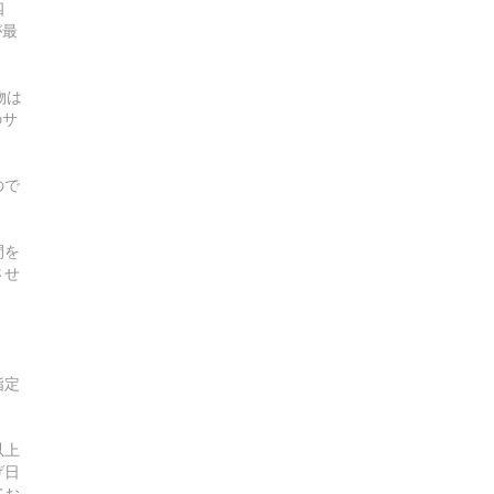
四
が最
物は
のサ
ので
間を
させ
指定
以上
げ日
てお