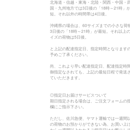
北海道・信越・東海・北陸・関西・中国・
国・九州地方では3日後の「18時～21時」
短。それ以外の時間帯は4日後。
沖縄県の場合は、60サイズまでの小さな荷
3日後の「18時～21時」が最短。それ以上
イズの荷物は5日後。
と上記の配達指定日、指定時間となります
予めご了承ください。
尚、これより早い配達指定日、配達指定時
御指定なされても、上記の最短日程で発送
ていただきます。
◎指定日お届けサービスついて
期日指定される場合は、ご注文フォームの
欄にご指示下さい。
ただし、佐川急便、ヤマト運輸では一週間
の荷物のお預かりができない為、お買い上
から一週間以上かかるご指定日はお断りし