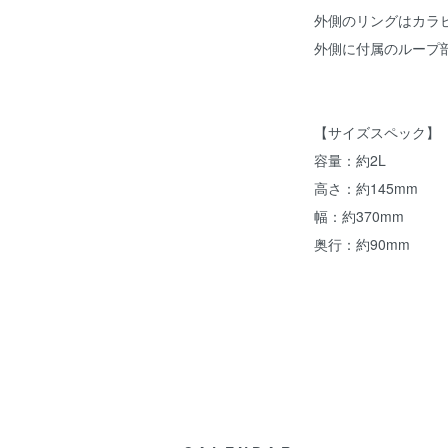
外側のリングはカラ
外側に付属のループ部
【サイズスペック】
容量：約2L
高さ：約145mm
幅：約370mm
奥行：約90mm