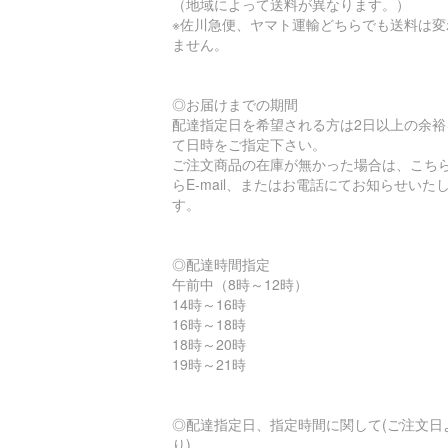
（地域によって送料が異なります。）
※佐川急便、ヤマト運輸どちらでも送料は変
ません。
◎お届けまでの期間
配達指定日を希望される方は2日以上の余裕
て日時をご指定下さい。
ご注文商品の在庫が無かった場合は、こち
らE-mail、またはお電話にてお知らせいた
す。
◎配達時間指定
午前中（8時～12時）
14時～16時
16時～18時
18時～20時
19時～21時
◎配達指定日、指定時間に関して(ご注文日
り)