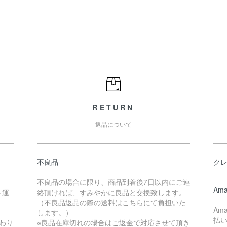
RETURN
返品について
不良品
ク
不良品の場合に限り、商品到着後7日以内にご連
Ama
ト運
絡頂ければ、すみやかに良品と交換致します。
（不良品返品の際の送料はこちらにて負担いた
Am
します。）
払
わり
※良品在庫切れの場合はご返金で対応させて頂き