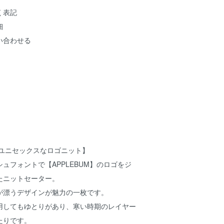
く表記
細
い合わせる
 ユニセックスなロゴニット】
ュフォントで【APPLEBUM】のロゴをジ
たニットセーター。
が漂うデザインが魅力の一枚です。
用してもゆとりがあり、寒い時期のレイヤー
たりです。