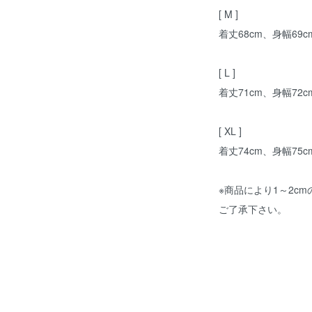
[ M ]
着丈68cm、身幅69c
[ L ]
着丈71cm、身幅72c
[ XL ]
着丈74cm、身幅75c
※商品により1～2c
ご了承下さい。