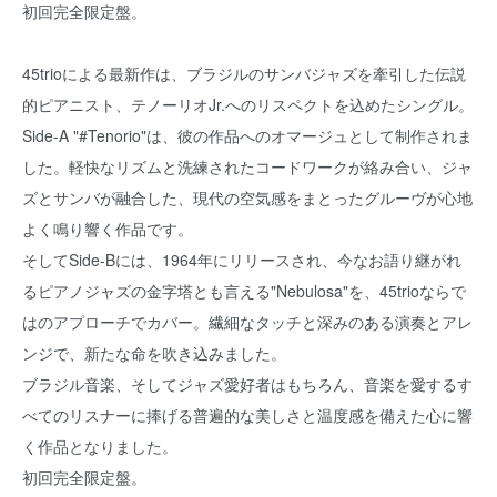
初回完全限定盤。
45trioによる最新作は、ブラジルのサンバジャズを牽引した伝説
的ピアニスト、テノーリオJr.へのリスペクトを込めたシングル。
Side-A "#Tenorio"は、彼の作品へのオマージュとして制作されま
した。軽快なリズムと洗練されたコードワークが絡み合い、ジャ
ズとサンバが融合した、現代の空気感をまとったグルーヴが心地
よく鳴り響く作品です。
そしてSide-Bには、1964年にリリースされ、今なお語り継がれ
るピアノジャズの金字塔とも言える"Nebulosa"を、45trioならで
はのアプローチでカバー。繊細なタッチと深みのある演奏とアレ
ンジで、新たな命を吹き込みました。
ブラジル音楽、そしてジャズ愛好者はもちろん、音楽を愛するす
べてのリスナーに捧げる普遍的な美しさと温度感を備えた心に響
く作品となりました。
初回完全限定盤。