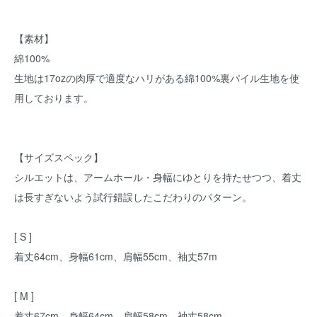
【素材】
綿100%
生地は17ozの肉厚で適度なハリがある綿100%裏パイル生地を使
用しております。
【サイズスペック】
シルエットは、アームホール・身幅にゆとりを持たせつつ、着丈
は長すぎないよう試行錯誤したこだわりのパターン。
[ S ]
着丈64cm、身幅61cm、肩幅55cm、袖丈57m
[ M ]
着丈67cm、身幅64cm、肩幅58cm、袖丈58cm