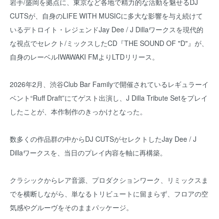
岩手/盛岡を拠点に、東京など各地で精力的な活動を魅せるDJ
CUTSが、自身のLIFE WITH MUSICに多大な影響を与え続けて
いるデトロイト・レジェンドJay Dee / J Dillaワークスを現代的
な視点でセレクト/ミックスしたCD『THE SOUND OF "D"』が、
自身のレーベルIWAWAKI FMよりLTDリリース。
2026年2月、渋谷Club Bar Familyで開催されているレギュラーイ
ベント“Ruff Draft”にてゲスト出演し、J Dilla Tribute Setをプレイ
したことが、本作制作のきっかけとなった。
数多くの作品群の中からDJ CUTSがセレクトしたJay Dee / J
Dillaワークスを、当日のプレイ内容を軸に再構築。
クラシックからレア音源、プロダクションワーク、リミックスま
でを横断しながら、単なるトリビュートに留まらず、フロアの空
気感やグルーヴをそのままパッケージ。