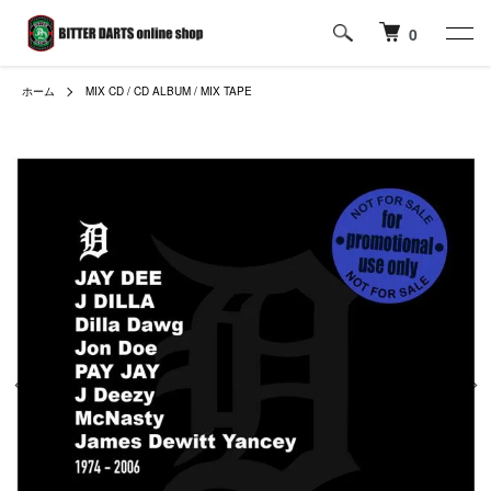
0
ホーム
MIX CD / CD ALBUM / MIX TAPE