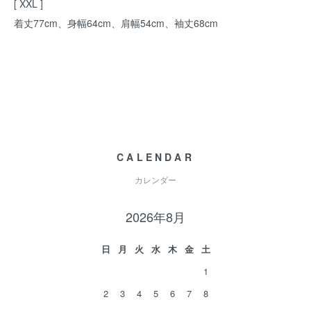
[ XXL ]
着丈77cm、身幅64cm、肩幅54cm、袖丈68cm
CALENDAR
カレンダー
2026年8月
日
月
火
水
木
金
土
1
2
3
4
5
6
7
8