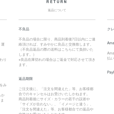
RETURN
返品について
不良品
ク
不良品の場合に限り、商品到着後7日以内にご連
Ama
ト運
絡頂ければ、すみやかに良品と交換致します。
（不良品返品の際の送料はこちらにて負担いた
Am
します。）
払
わり
※良品在庫切れの場合はご返金で対応させて頂き
ます。
Pay
返品期限
をみ
ご注文後に、「注文を間違えた」等、お客様都
合でのキャンセルはお受けいたしかねます。
らか
商品到着後にサイズ・カラーの若干の誤差や
しま
「サイズが合わない」、「イメージと違う」、
「注文を間違えた」等、お客様都合での返品や