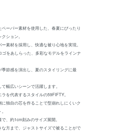
たペーパー素材を使用した、春夏にぴったり
レクション。
パー素材を採用し、快適な被り心地を実現。
ドロゴをあしらった、多彩なモデルをラインナ
が季節感を演出し、夏のスタイリングに最
して幅広いシーンで活躍します。
ラを代表するスタイルの59FIFTY。
側に独自の芯を作ることで型崩れしにくいク
ト。
で、約1cm刻みのサイズ展開。
きな方まで、ジャストサイズで被ることがで