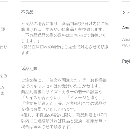
不良品
ク
不良品の場合に限り、商品到着後7日以内にご連
Ama
ト運
絡頂ければ、すみやかに良品と交換致します。
（不良品返品の際の送料はこちらにて負担いた
Am
します。）
払
わり
※良品在庫切れの場合はご返金で対応させて頂き
ます。
Pay
返品期限
をみ
ご注文後に、「注文を間違えた」等、お客様都
合でのキャンセルはお受けいたしかねます。
らか
商品到着後にサイズ・カラーの若干の誤差や
しま
「サイズが合わない」、「イメージと違う」、
「注文を間違えた」等、お客様都合での返品や
交換はお受けいたしかねます。
※但し、不良品の場合に限り、商品到着より7日
以内にご連絡頂ければ良品と交換、在庫が無い
場合は返金させて頂きます。