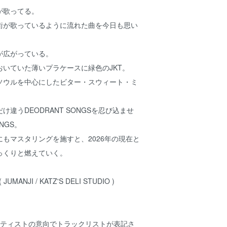
が歌ってる。
街が歌っているように流れた曲を今日も思い
が広がっている。
おいていた薄いプラケースに緑色のJKT。
ソウルを中心にしたビター・スウィート・ミ
。
違うDEODRANT SONGSを忍び込ませ
ONGS。
もマスタリングを施すと、2026年の現在と
っくりと燃えていく。
 JUMANJI / KATZ'S DELI STUDIO )
ーティストの意向でトラックリストが表記さ