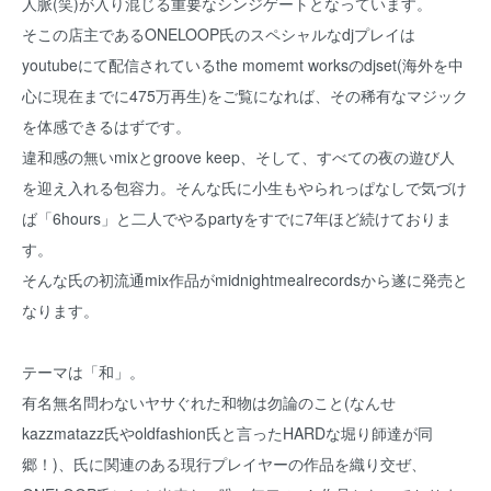
人脈(笑)が入り混じる重要なシンジゲートとなっています。
そこの店主であるONELOOP氏のスペシャルなdjプレイは
youtubeにて配信されているthe momemt worksのdjset(海外を中
心に現在までに475万再生)をご覧になれば、その稀有なマジック
を体感できるはずです。
違和感の無いmixとgroove keep、そして、すべての夜の遊び人
を迎え入れる包容力。そんな氏に小生もやられっぱなしで気づけ
ば「6hours」と二人でやるpartyをすでに7年ほど続けておりま
す。
そんな氏の初流通mix作品がmidnightmealrecordsから遂に発売と
なります。
テーマは「和」。
有名無名問わないヤサぐれた和物は勿論のこと(なんせ
kazzmatazz氏やoldfashion氏と言ったHARDな堀り師達が同
郷！)、氏に関連のある現行プレイヤーの作品を織り交ぜ、