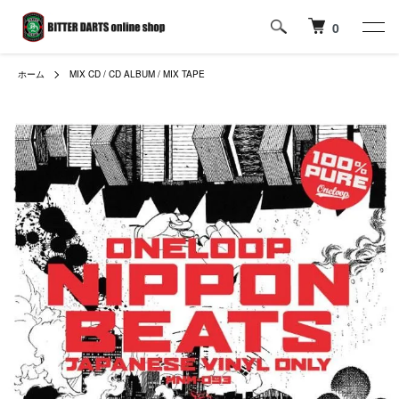
0
ホーム
MIX CD / CD ALBUM / MIX TAPE