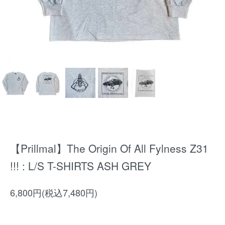
【Prillmal】The Origin Of All Fylness Z31
!!! : L/S T-SHIRTS ASH GREY
6,800円(税込7,480円)