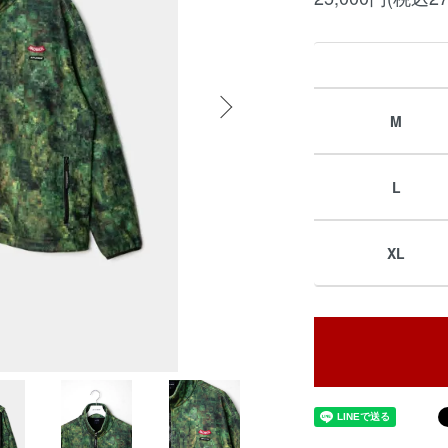
M
L
XL