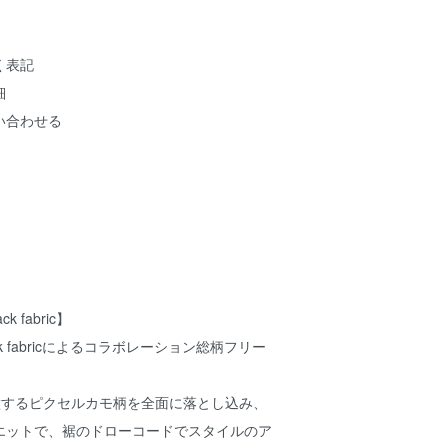
く表記
細
い合わせる
k fabric】
back fabricによるコラボレーション総柄フリー
ricを象徴するピクセルカモ柄を全面に落とし込み、
エットで、裾のドローコードでスタイルのア