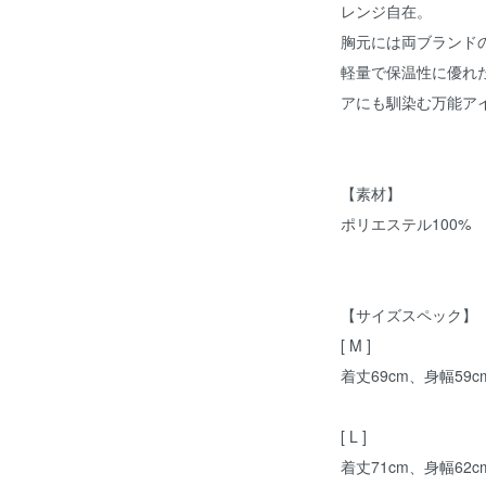
レンジ自在。
胸元には両ブランド
軽量で保温性に優れ
アにも馴染む万能ア
【素材】
ポリエステル100%
【サイズスペック】
[ M ]
着丈69cm、身幅59c
[ L ]
着丈71cm、身幅62c