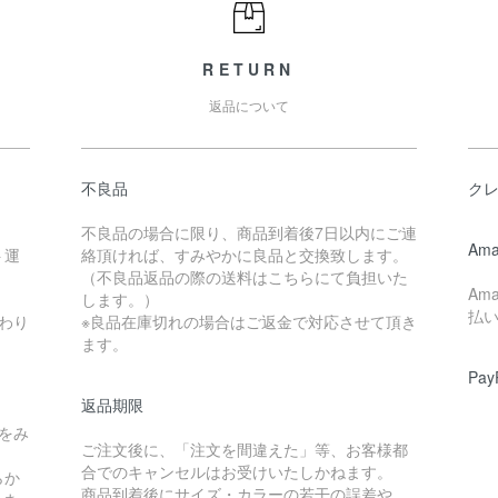
RETURN
返品について
不良品
ク
不良品の場合に限り、商品到着後7日以内にご連
Ama
ト運
絡頂ければ、すみやかに良品と交換致します。
（不良品返品の際の送料はこちらにて負担いた
Am
します。）
払
わり
※良品在庫切れの場合はご返金で対応させて頂き
ます。
Pay
返品期限
をみ
ご注文後に、「注文を間違えた」等、お客様都
合でのキャンセルはお受けいたしかねます。
らか
商品到着後にサイズ・カラーの若干の誤差や