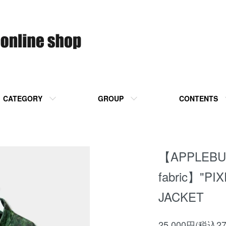
CATEGORY
GROUP
CONTENTS
【APPLEBUM
fabric】"PI
JACKET
25,000円(税込27