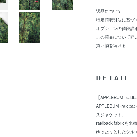
返品について
特定商取引法に基づ
オプションの値段詳
この商品について問
買い物を続ける
DETAIL
【APPLEBUM×raidbac
APPLEBUM×raid
スジャケット。
raidback fab
ゆったりとしたシル