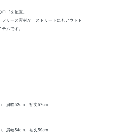
のロゴを配置。
たフリース素材が、ストリートにもアウトド
イテムです。
m、肩幅52cm、袖丈57cm
m、肩幅54cm、袖丈59cm