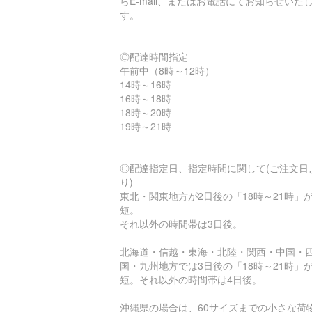
らE-mail、またはお電話にてお知らせいた
す。
◎配達時間指定
午前中（8時～12時）
14時～16時
16時～18時
18時～20時
19時～21時
◎配達指定日、指定時間に関して(ご注文日
り)
東北・関東地方が2日後の「18時～21時」
短。
それ以外の時間帯は3日後。
北海道・信越・東海・北陸・関西・中国・
国・九州地方では3日後の「18時～21時」
短。それ以外の時間帯は4日後。
沖縄県の場合は、60サイズまでの小さな荷