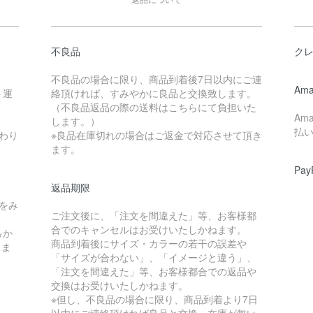
不良品
ク
不良品の場合に限り、商品到着後7日以内にご連
Ama
ト運
絡頂ければ、すみやかに良品と交換致します。
（不良品返品の際の送料はこちらにて負担いた
Am
します。）
払
わり
※良品在庫切れの場合はご返金で対応させて頂き
ます。
Pay
返品期限
をみ
ご注文後に、「注文を間違えた」等、お客様都
合でのキャンセルはお受けいたしかねます。
らか
商品到着後にサイズ・カラーの若干の誤差や
しま
「サイズが合わない」、「イメージと違う」、
「注文を間違えた」等、お客様都合での返品や
交換はお受けいたしかねます。
※但し、不良品の場合に限り、商品到着より7日