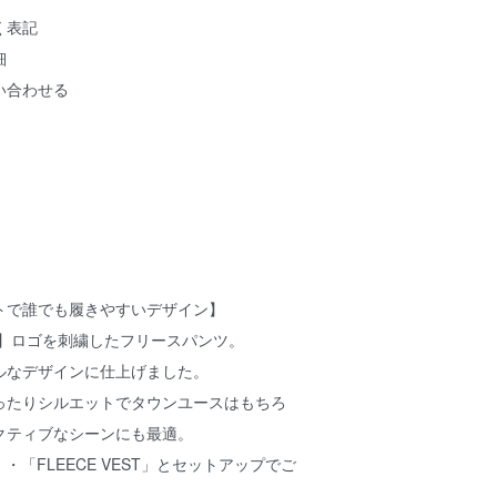
く表記
細
い合わせる
トで誰でも履きやすいデザイン】
B】ロゴを刺繍したフリースパンツ。
ルなデザインに仕上げました。
ったりシルエットでタウンユースはもちろ
クティブなシーンにも最適。
ET」・「FLEECE VEST」とセットアップでご