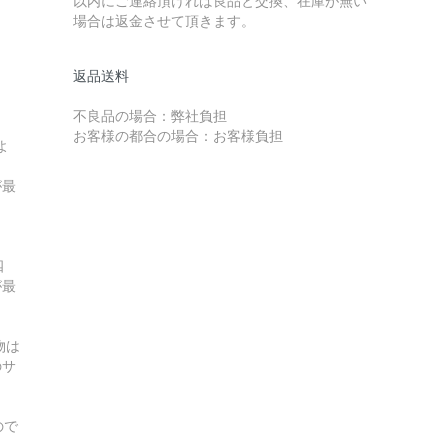
以内にご連絡頂ければ良品と交換、在庫が無い
場合は返金させて頂きます。
返品送料
不良品の場合：弊社負担
お客様の都合の場合：お客様負担
よ
が最
四
が最
物は
のサ
ので