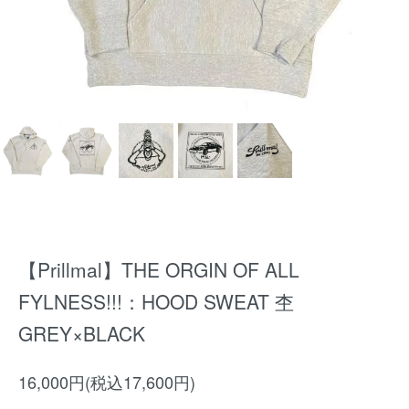
【Prillmal】THE ORGIN OF ALL
FYLNESS!!!：HOOD SWEAT 杢
GREY×BLACK
16,000円(税込17,600円)