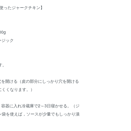
CEを使ったジャークチキン】
00g
ージック
す。
で穴を開ける（皮の部分にしっかり穴を開ける
にくくなります。）
，容器に入れ冷蔵庫で2～3日寝かせる。（ジ
ン袋を使えば，ソースが少量でもしっかり漬