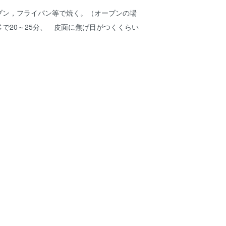
ーブン，フライパン等で焼く。（オーブンの場
℃で20～25分、 皮面に焦げ目がつくくらい