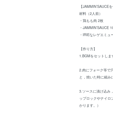
【JAMMIN’SAU
材料（2人前）
・鶏もも肉 2枚
・JAMMIN’SAUCE 1
・IRIEなレゲエミュ
【作り方】
1.BGMをセットしま
2.肉にフォーク等
と，焼いた時に縮み
3.ソースに漬け込み
ップロックやナイロ
かります。）