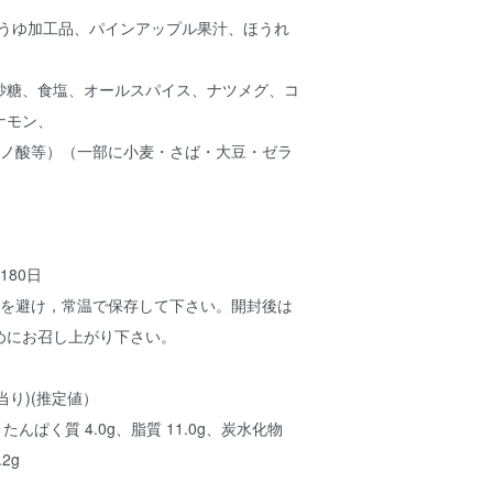
ょうゆ加工品、パインアップル果汁、ほうれ
、
砂糖、食塩、オールスパイス、ナツメグ、コ
ナモン、
ミノ酸等）（一部に小麦・さば・大豆・ゼラ
180日
湿を避け，常温で保存して下さい。開封後は
めにお召し上がり下さい。
当り)(推定値）
、たんぱく質 4.0g、脂質 11.0g、炭水化物
2g