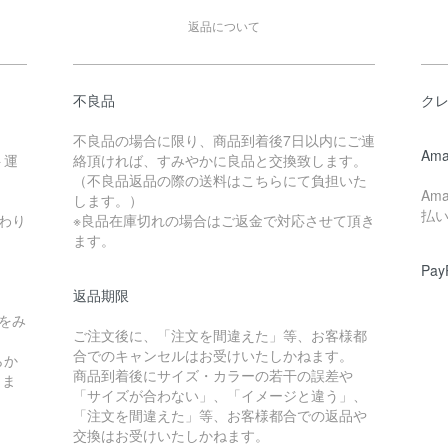
返品について
不良品
ク
不良品の場合に限り、商品到着後7日以内にご連
Ama
ト運
絡頂ければ、すみやかに良品と交換致します。
（不良品返品の際の送料はこちらにて負担いた
Am
します。）
払
わり
※良品在庫切れの場合はご返金で対応させて頂き
ます。
Pay
返品期限
をみ
ご注文後に、「注文を間違えた」等、お客様都
合でのキャンセルはお受けいたしかねます。
らか
商品到着後にサイズ・カラーの若干の誤差や
しま
「サイズが合わない」、「イメージと違う」、
「注文を間違えた」等、お客様都合での返品や
交換はお受けいたしかねます。