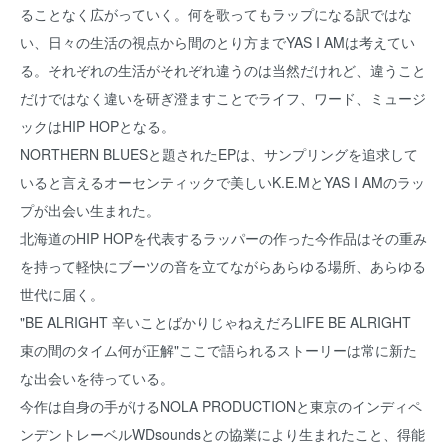
ることなく広がっていく。何を歌ってもラップになる訳ではな
い、日々の生活の視点から間のとり方までYAS I AMは考えてい
る。それぞれの生活がそれぞれ違うのは当然だけれど、違うこと
だけではなく違いを研ぎ澄ますことでライフ、ワード、ミュージ
ックはHIP HOPとなる。
NORTHERN BLUESと題されたEPは、サンプリングを追求して
いると言えるオーセンティックで美しいK.E.MとYAS I AMのラッ
プが出会い生まれた。
北海道のHIP HOPを代表するラッパーの作った今作品はその重み
を持って軽快にブーツの音を立てながらあらゆる場所、あらゆる
世代に届く。
"BE ALRIGHT 辛いことばかりじゃねえだろLIFE BE ALRIGHT
束の間のタイム何が正解"ここで語られるストーリーは常に新た
な出会いを待っている。
今作は自身の手がけるNOLA PRODUCTIONと東京のインディペ
ンデントレーベルWDsoundsとの協業により生まれたこと、得能