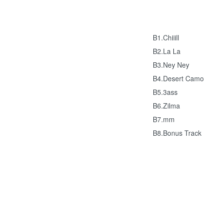
B1.Chiiill
B2.La La
B3.Ney Ney
B4.Desert Camo
B5.3ass
B6.Zilma
B7.mm
B8.Bonus Track