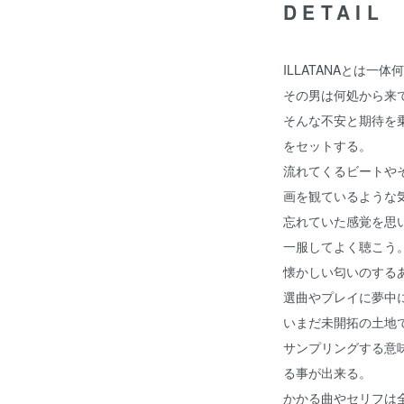
DETAIL
ILLATANAとは一
その男は何処から来
そんな不安と期待を
をセットする。
流れてくるビートや
画を観ているような
忘れていた感覚を思
一服してよく聴こう
懐かしい匂いのする
選曲やプレイに夢中
いまだ未開拓の土地
サンプリングする意
る事が出来る。
かかる曲やセリフは