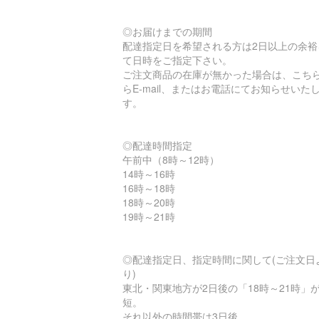
◎お届けまでの期間
配達指定日を希望される方は2日以上の余裕
て日時をご指定下さい。
ご注文商品の在庫が無かった場合は、こち
らE-mail、またはお電話にてお知らせいた
す。
◎配達時間指定
午前中（8時～12時）
14時～16時
16時～18時
18時～20時
19時～21時
◎配達指定日、指定時間に関して(ご注文日
り)
東北・関東地方が2日後の「18時～21時」
短。
それ以外の時間帯は3日後。