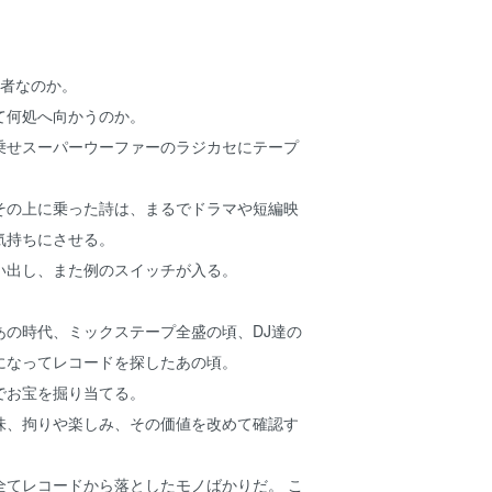
体何者なのか。
て何処へ向かうのか。
乗せスーパーウーファーのラジカセにテープ
その上に乗った詩は、まるでドラマや短編映
気持ちにさせる。
い出し、また例のスイッチが入る。
。
あの時代、ミックステープ全盛の頃、DJ達の
になってレコードを探したあの頃。
でお宝を掘り当てる。
味、拘りや楽しみ、その価値を改めて確認す
全てレコードから落としたモノばかりだ。 こ