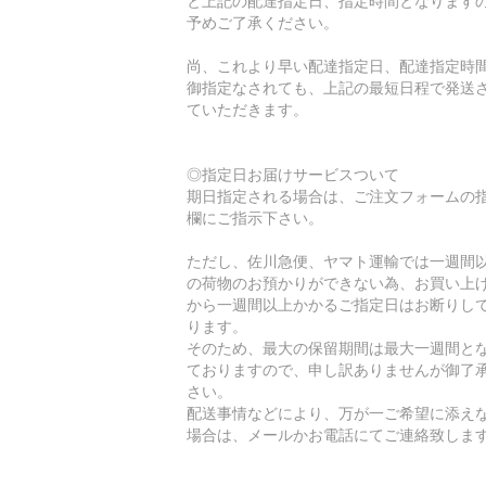
と上記の配達指定日、指定時間となります
予めご了承ください。
尚、これより早い配達指定日、配達指定時
御指定なされても、上記の最短日程で発送
ていただきます。
◎指定日お届けサービスついて
期日指定される場合は、ご注文フォームの
欄にご指示下さい。
ただし、佐川急便、ヤマト運輸では一週間
の荷物のお預かりができない為、お買い上
から一週間以上かかるご指定日はお断りし
ります。
そのため、最大の保留期間は最大一週間と
ておりますので、申し訳ありませんが御了
さい。
配送事情などにより、万が一ご希望に添え
場合は、メールかお電話にてご連絡致しま