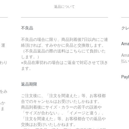
返品について
不良品
ク
不良品の場合に限り、商品到着後7日以内にご連
Ama
ト運
絡頂ければ、すみやかに良品と交換致します。
（不良品返品の際の送料はこちらにて負担いた
Am
します。）
払
わり
※良品在庫切れの場合はご返金で対応させて頂き
ます。
Pay
返品期限
をみ
ご注文後に、「注文を間違えた」等、お客様都
合でのキャンセルはお受けいたしかねます。
らか
商品到着後にサイズ・カラーの若干の誤差や
しま
「サイズが合わない」、「イメージと違う」、
「注文を間違えた」等、お客様都合での返品や
交換はお受けいたしかねます。