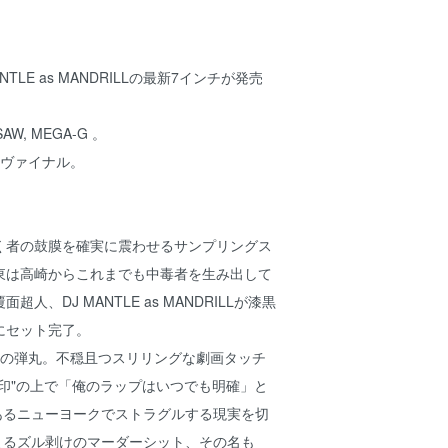
LE as MANDRILLの最新7インチが発売
, SAW, MEGA-G 。
のヴァイナル。
聴く者の鼓膜を確実に震わせるサンプリングス
東は高崎からこれまでも中毒者を生み出して
人、DJ MANTLE as MANDRILLが漆黒
にセット完了。
発の弾丸。不穏且つスリリングな劇画タッチ
印"の上で「俺のラップはいつでも明確」と
であるニューヨークでストラグルする現実を切
によるズル剥けのマーダーシット、その名も