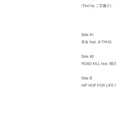
(Text by 二宮慶介)
Side A1
革命 feat. A-THUG
Side A2
ROAD KILL feat. BE
Side B
HIP HOP FOR LIFE 