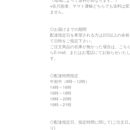
（地域によって送料が異なります。）
※佐川急便、ヤマト運輸どちらでも送料は変
ません。
◎お届けまでの期間
配達指定日を希望される方は2日以上の余裕
て日時をご指定下さい。
ご注文商品の在庫が無かった場合は、こち
らE-mail、またはお電話にてお知らせいた
す。
◎配達時間指定
午前中（8時～12時）
14時～16時
16時～18時
18時～20時
19時～21時
◎配達指定日、指定時間に関して(ご注文日
り)