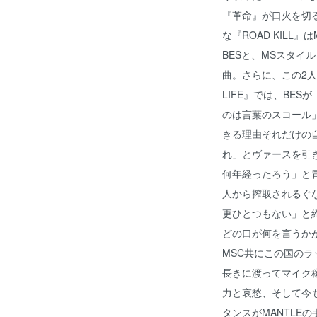
『革命』が口火を切
な『ROAD KILL
BESと、MSスタイ
曲。さらに、この2人に
LIFE』では、BE
のは言葉のスコール
きる理由それだけの
れ」とヴァースを引き
何年経ったろう」と
人から搾取されるぐ
更ひとつもない」と
どの口が何を言うかが最
MSC共にこの国の
長きに渡ってマイク
力と哀愁、そして今
タンスがMANTLE