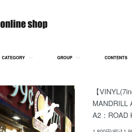
CATEGORY
GROUP
CONTENTS
【VINYL(7i
MANDRILL 
A2：ROAD KI
1,800円(税込1,9