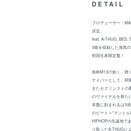
DETAIL
プロデューサー：MANT
決定。
feat. A-THUG, BES
3曲を収録した漆黒
初回生産限定盤！
俗称M13の如く、
ナイパーとして、関
きたセクソシストの覆面超
のヴァイナルを新た
本盤に刻まれるは3
のビート＝"マントル
HIPHOPの生誕地
り取ったA-THUG