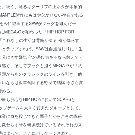
る。続く、唸るギターリフの上ネタが印象的
』はMANTLE諸作にもはや欠かせない存在である
ルを今に継承するSAWがタッグを組んだ一
MEGA-Gが加わった『HIP HOP FOR
Sが「これなしの生活は背筋が凍る 俺が降らす
」とラップすれば、SAWは自虐混じりに「生
自分にさす嫌気 他の遊び方あるなら教えてく
継ぐ。そしてフックも担うMEGA-Gが「約
冒頭からあのクラシックのラインを引き「他
ないならば孤軍奮闘する野良で結構 今さら変
締める。
も肝心なHIP HOPにおいてSCARSと
ラップゲームを大きく変えたグループとして、
稼業に身を投じてきた面子だからこその説得
も変わらず牙を研ぎ続けているそれぞれのス
の手によって、ここにパッケージされた。