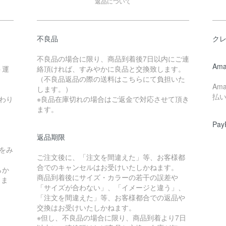
返品について
不良品
ク
不良品の場合に限り、商品到着後7日以内にご連
Ama
ト運
絡頂ければ、すみやかに良品と交換致します。
（不良品返品の際の送料はこちらにて負担いた
Am
します。）
払
わり
※良品在庫切れの場合はご返金で対応させて頂き
ます。
Pay
返品期限
をみ
ご注文後に、「注文を間違えた」等、お客様都
合でのキャンセルはお受けいたしかねます。
らか
商品到着後にサイズ・カラーの若干の誤差や
しま
「サイズが合わない」、「イメージと違う」、
「注文を間違えた」等、お客様都合での返品や
交換はお受けいたしかねます。
※但し、不良品の場合に限り、商品到着より7日