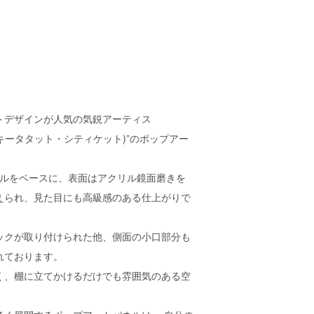
トデザインが人気の気鋭アーティス
tthike(キータタット・シティケット)”のポップアー
ネルをベースに、表面はアクリル鏡面磨きを
えられ、見た目にも高級感のある仕上がりで
ックが取り付けられた他、側面の小口部分も
れております。
く、棚に立てかけるだけでも雰囲気のある空