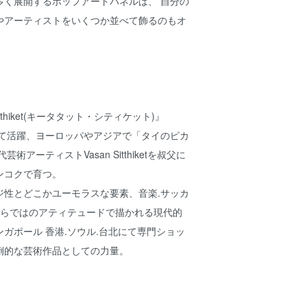
多く展開するポップアートパネルは、 自分の
やアーティストをいくつか並べて飾るのもオ
t Sitthiket(キータタット・シティケット)』
して活躍、ヨーロッパやアジアで「タイのピカ
術アーティストVasan Sitthiketを叔父に
ンコクで育つ。
ジ性とどこかユーモラスな要素、音楽.サッカ
ならではのアティテュードで描かれる現代的
ガポール 香港.ソウル.台北にて専門ショッ
倒的な芸術作品としての力量。