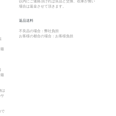
以内にご連絡頂ければ良品と交換、在庫が無い
場合は返金させて頂きます。
返品送料
不良品の場合：弊社負担
お客様の都合の場合：お客様負担
よ
が最
四
が最
物は
のサ
ので