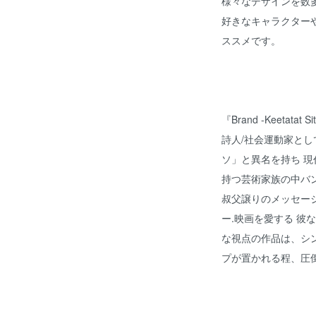
様々なデザインを数
好きなキャラクター
ススメです。
『Brand -Keetata
詩人/社会運動家と
ソ」と異名を持ち 現代芸
持つ芸術家族の中バ
叔父譲りのメッセー
ー.映画を愛する 彼
な視点の作品は、シン
プが置かれる程、圧