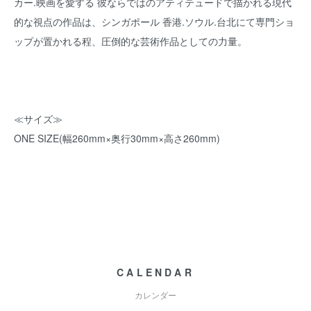
カー.映画を愛する 彼ならではのアティテュードで描かれる現代
的な視点の作品は、シンガポール 香港.ソウル.台北にて専門ショ
ップが置かれる程、圧倒的な芸術作品としての力量。
≪サイズ≫
ONE SIZE(幅260mm×奥行30mm×高さ260mm)
CALENDAR
カレンダー