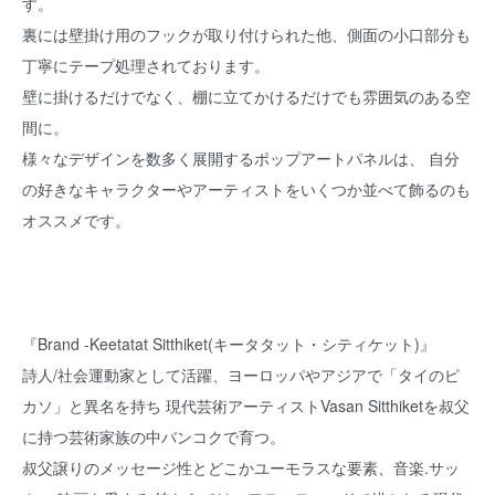
す。
裏には壁掛け用のフックが取り付けられた他、側面の小口部分も
丁寧にテープ処理されております。
壁に掛けるだけでなく、棚に立てかけるだけでも雰囲気のある空
間に。
様々なデザインを数多く展開するポップアートパネルは、 自分
の好きなキャラクターやアーティストをいくつか並べて飾るのも
オススメです。
『Brand -Keetatat Sitthiket(キータタット・シティケット)』
詩人/社会運動家として活躍、ヨーロッパやアジアで「タイのピ
カソ」と異名を持ち 現代芸術アーティストVasan Sitthiketを叔父
に持つ芸術家族の中バンコクで育つ。
叔父譲りのメッセージ性とどこかユーモラスな要素、音楽.サッ