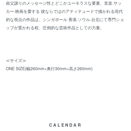
叔父譲りのメッセージ性とどこかユーモラスな要素、音楽.サッ
カー.映画を愛する 彼ならではのアティテュードで描かれる現代
的な視点の作品は、シンガポール 香港.ソウル.台北にて専門ショ
ップが置かれる程、圧倒的な芸術作品としての力量。
≪サイズ≫
ONE SIZE(幅260mm×奥行30mm×高さ260mm)
CALENDAR