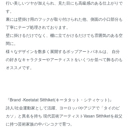
行い美しいツヤが加えられ、見た目にも高級感のある仕上がりで
す。
裏には壁掛け用のフックが取り付けられた他、側面の小口部分も
丁寧にテープ処理されております。
壁に掛けるだけでなく、棚に立てかけるだけでも雰囲気のある空
間に。
様々なデザインを数多く展開するポップアートパネルは、 自分
の好きなキャラクターやアーティストをいくつか並べて飾るのも
オススメです。
『Brand -Keetatat Sitthiket(キータタット・シティケット)』
詩人/社会運動家として活躍、ヨーロッパやアジアで「タイのピ
カソ」と異名を持ち 現代芸術アーティストVasan Sitthiketを叔父
に持つ芸術家族の中バンコクで育つ。