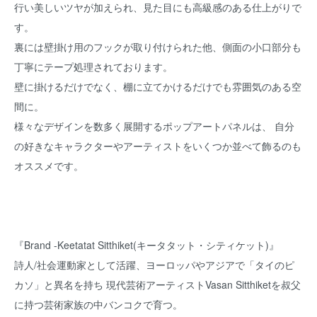
行い美しいツヤが加えられ、見た目にも高級感のある仕上がりで
す。
裏には壁掛け用のフックが取り付けられた他、側面の小口部分も
丁寧にテープ処理されております。
壁に掛けるだけでなく、棚に立てかけるだけでも雰囲気のある空
間に。
様々なデザインを数多く展開するポップアートパネルは、 自分
の好きなキャラクターやアーティストをいくつか並べて飾るのも
オススメです。
『Brand -Keetatat Sitthiket(キータタット・シティケット)』
詩人/社会運動家として活躍、ヨーロッパやアジアで「タイのピ
カソ」と異名を持ち 現代芸術アーティストVasan Sitthiketを叔父
に持つ芸術家族の中バンコクで育つ。