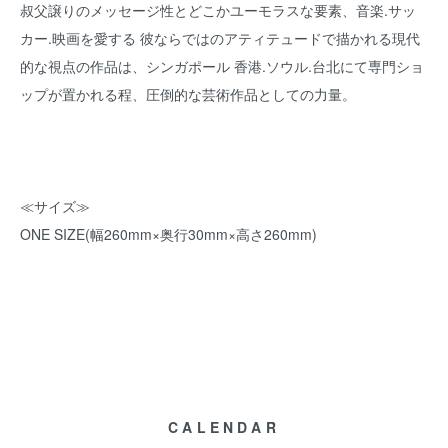
叔父譲りのメッセージ性とどこかユーモラスな要素、音楽.サッ
カー.映画を愛する 彼ならではのアティテュードで描かれる現代
的な視点の作品は、シンガポール 香港.ソウル.台北にて専門ショ
ップが置かれる程、圧倒的な芸術作品としての力量。
≪サイズ≫
ONE SIZE(幅260mm×奥行30mm×高さ260mm)
CALENDAR