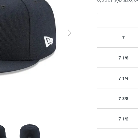
7
7 1/8
7 1/4
7 3/8
7 1/2