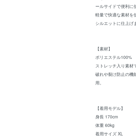
ールサイドで便利に
軽量で快適な素材を
シルエットに仕上げ
【素材】
ポリエステル100%
ストレッチ入り素材
破れや裂け防止の機
用。
【着用モデル】
身長 170cm
体重 60kg
着用サイズ XL