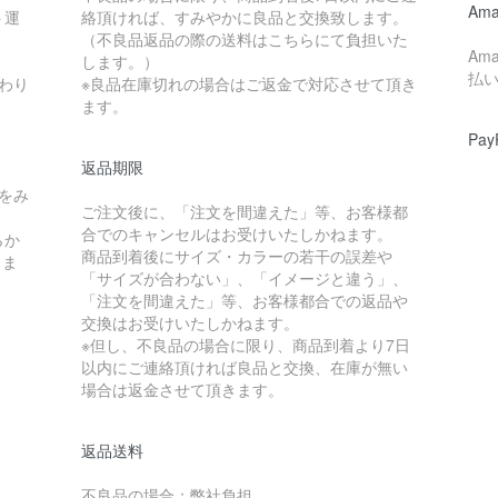
Ama
ト運
絡頂ければ、すみやかに良品と交換致します。
（不良品返品の際の送料はこちらにて負担いた
Am
します。）
払
わり
※良品在庫切れの場合はご返金で対応させて頂き
ます。
Pay
返品期限
をみ
ご注文後に、「注文を間違えた」等、お客様都
合でのキャンセルはお受けいたしかねます。
らか
商品到着後にサイズ・カラーの若干の誤差や
しま
「サイズが合わない」、「イメージと違う」、
「注文を間違えた」等、お客様都合での返品や
交換はお受けいたしかねます。
※但し、不良品の場合に限り、商品到着より7日
以内にご連絡頂ければ良品と交換、在庫が無い
場合は返金させて頂きます。
返品送料
不良品の場合：弊社負担