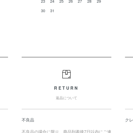
23
24
25
26
27
28
29
30
31
RETURN
返品について
不良品
ク
不良品の場合に限り、商品到着後7日以内にご連