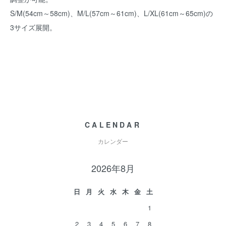
S/M(54cm～58cm)、M/L(57cm～61cm)、L/XL(61cm～65cm)の
3サイズ展開。
CALENDAR
カレンダー
2026年8月
日
月
火
水
木
金
土
1
2
3
4
5
6
7
8