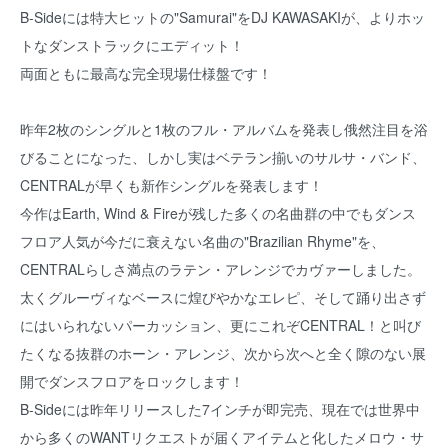
B-Sideには特大ヒットの"Samurai"をDJ KAWASAKIが、よりホッ
トなダンストラックにエディット！
両面ともに最高な完全現場仕様盤です！
昨年2枚のシングルと1枚のフル・アルバムを発表し俄然注目を浴
びることになった、しかし実はベテラン揃いのサルサ・バンド、
CENTRALが早くも新作シングルを発表します！
今作はEarth, Wind & Fireが残した多くの名曲群の中でもダンス
フロア人気が今だに衰えない名曲の"Brazilian Rhyme"を、
CENTRALらしさ満点のラテン・アレンジでカヴァーしました。
太くグルーヴィなベースに煌びやかなエレピ、そして踊り出さず
にはいられないパーカッション、更にこれぞCENTRAL！と叫び
たくなる抜群のホーン・アレンジ、次から次へと全く隙のない展
開でダンスフロアをロックします！
B-Sideには昨年リリースした7インチが即完売、現在では世界中
から多くのWANTリクエストが届くアイテムと化したメロウ・サ