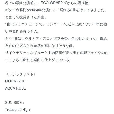
谷での最終公演前に、EGO-WRAPPIN’からの贈り物。
ギター森雅樹が2024年公演にて「踊れる2曲を持ってきました」
と言って披露された新曲。
1曲はレゲエチューンで、ワンコードで延々と続くグルーヴに強
い中毒性を持つもの。
もう1曲はソウルとディスコとダブを掛け合わせたような、緩急
自在のリズムと浮遊感が癖になりそうな曲。
サイケデリックなギターと中納良恵が繰り出す即興フェイクのか
っこよさに痺れる楽曲に仕上がっている。
《トラックリスト》
MOON SIDE：
AQUA ROBE
SUN SIDE：
Treasures High