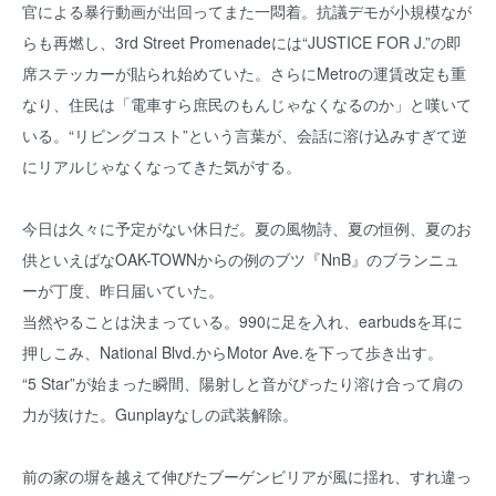
官による暴行動画が出回ってまた一悶着。抗議デモが小規模なが
らも再燃し、3rd Street Promenadeには“JUSTICE FOR J.”の即
席ステッカーが貼られ始めていた。さらにMetroの運賃改定も重
なり、住民は「電車すら庶民のもんじゃなくなるのか」と嘆いて
いる。“リビングコスト”という言葉が、会話に溶け込みすぎて逆
にリアルじゃなくなってきた気がする。
今日は久々に予定がない休日だ。夏の風物詩、夏の恒例、夏のお
供といえばなOAK-TOWNからの例のブツ『NnB』のブランニュ
ーが丁度、昨日届いていた。
当然やることは決まっている。990に足を入れ、earbudsを耳に
押しこみ、National Blvd.からMotor Ave.を下って歩き出す。
“5 Star”が始まった瞬間、陽射しと音がぴったり溶け合って肩の
力が抜けた。Gunplayなしの武装解除。
前の家の塀を越えて伸びたブーゲンビリアが風に揺れ、すれ違っ