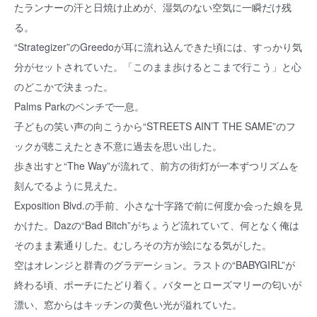
たランナーの汗と日焼け止めが、湿気のない空気に一瞬だけ残
る。
“Strategizer”のGreedoが耳に流れ込んできた頃には、すっかり気
分がセットされていた。「このまま歩けるとこまで行こう」と心
のどこかで決まった。
Palms Parkのベンチで一息。
子どもの笑い声の向こうから“STREETS AIN’T THE SAME”のフ
ックが聴こえたとき不意に過去を思い出した。
歩き出すと“The Way”が流れて、前方の街灯が一本ずつリズムを
刻んでるように見えた。
Exposition Blvd.の手前、小さな十字路で前に何度か会った娘を見
かけた。Dazの“Bad Bitch”がちょうど流れていて、何となく俺は
そのまま素通りした。むしろその方が絵になる気がした。
空はオレンジと群青のグラデーション。ラストの“BABYGIRL”が
終わる頃、ポーチにたどり着く。バターとローズマリーの匂いが
漂い、窓からはキッチンの黄色い光が溢れていた。