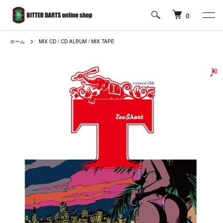
0
ホーム
MIX CD / CD ALBUM / MIX TAPE