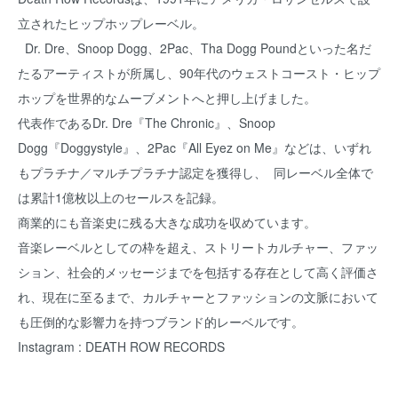
立されたヒップホップレーベル。
Dr. Dre、Snoop Dogg、2Pac、Tha Dogg Poundといった名だ
たるアーティストが所属し、90年代のウェストコースト・ヒップ
ホップを世界的なムーブメントへと押し上げました。
代表作であるDr. Dre『The Chronic』、Snoop
Dogg『Doggystyle』、2Pac『All Eyez on Me』などは、いずれ
もプラチナ／マルチプラチナ認定を獲得し、 同レーベル全体で
は累計1億枚以上のセールスを記録。
商業的にも音楽史に残る大きな成功を収めています。
音楽レーベルとしての枠を超え、ストリートカルチャー、ファッ
ション、社会的メッセージまでを包括する存在として高く評価さ
れ、現在に至るまで、カルチャーとファッションの文脈において
も圧倒的な影響力を持つブランド的レーベルです。
Instagram : DEATH ROW RECORDS