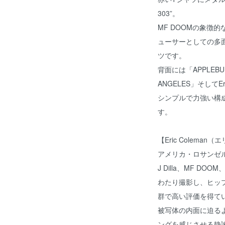
303”。
MF DOOMの象徴
ューサーとしての多
ツです。
背面には「APPLEBUM®
ANGELES」そしてE
シンプルで力強い構
す。
【Eric Colema
アメリカ・ロサンゼ
J Dilla、MF D
わたり撮影し、ヒップ
群で高い評価を得て
被写体の内面に迫る
ングを感じさせる静