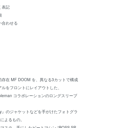
く表記
細
い合わせる
存在 MF DOOM を、異なる3カットで構成
アルをフロントにレイアウトした、
ic Coleman コラボレーションのロングスリーブ
lainy』のジャケットなどを手がけたフォトグラ
an によるもの。
スク、手にしたビートマシン “BOSS SP-