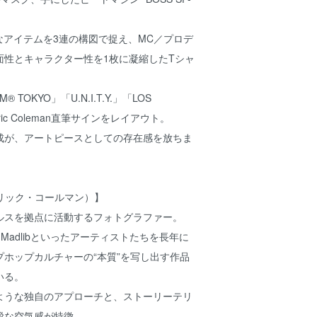
的なアイテムを3連の構図で捉え、MC／プロデ
面性とキャラクター性を1枚に凝縮したTシャ
 TOKYO」「U.N.I.T.Y.」「LOS
ric Coleman直筆サインをレイアウト。
成が、アートピースとしての存在感を放ちま
n（エリック・コールマン）】
ルスを拠点に活動するフォトグラファー。
OOM、Madlibといったアーティストたちを長年に
ホップカルチャーの“本質”を写し出す作品
いる。
ような独自のアプローチと、ストーリーテリ
謐な空気感が特徴。