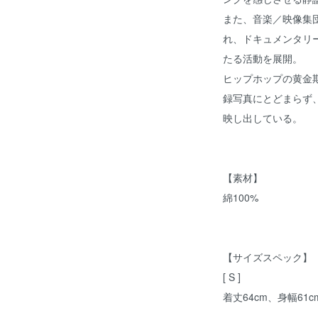
また、音楽／映像集団「
れ、ドキュメンタリ
たる活動を展開。
ヒップホップの黄金
録写真にとどまらず
映し出している。
【素材】
綿100%
【サイズスペック】
[ S ]
着丈64cm、身幅61c