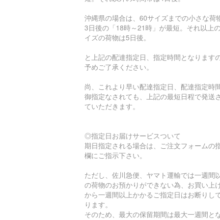
沖縄県の場合は、60サイズまでの小さな荷
3日後の「18時～21時」が最短。それ以上
イズの荷物は5日後。
と上記の配達指定日、指定時間となります
予めご了承ください。
尚、これより早い配達指定日、配達指定時
御指定なされても、上記の最短日程で発送
ていただきます。
◎指定日お届けサービスついて
期日指定される場合は、ご注文フォームの
欄にご指示下さい。
ただし、佐川急便、ヤマト運輸では一週間
の荷物のお預かりができない為、お買い上
から一週間以上かかるご指定日はお断りし
ります。
そのため、最大の保留期間は最大一週間と