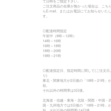
て日時をご指定下さい。
ご注文商品の在庫が無かった場合は、こち
らE-mail、またはお電話にてお知らせいた
す。
◎配達時間指定
午前中（8時～12時）
14時～16時
16時～18時
18時～20時
19時～21時
◎配達指定日、指定時間に関して(ご注文日
り)
東北・関東地方が2日後の「18時～21時」
短。
それ以外の時間帯は3日後。
北海道・信越・東海・北陸・関西・中国・
国・九州地方では3日後の「18時～21時」
短。それ以外の時間帯は4日後。