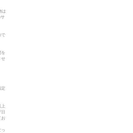
物は
のサ
ので
間を
させ
指定
以上
げ日
てお
なっ