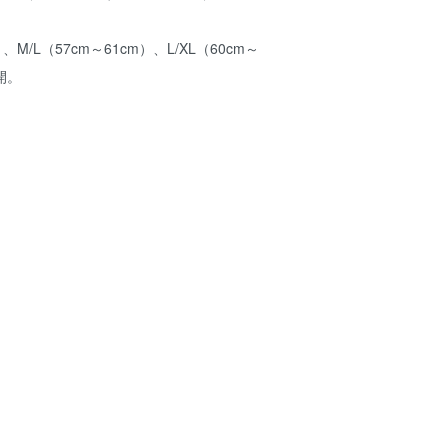
）、M/L（57cm～61cm）、L/XL（60cm～
開。