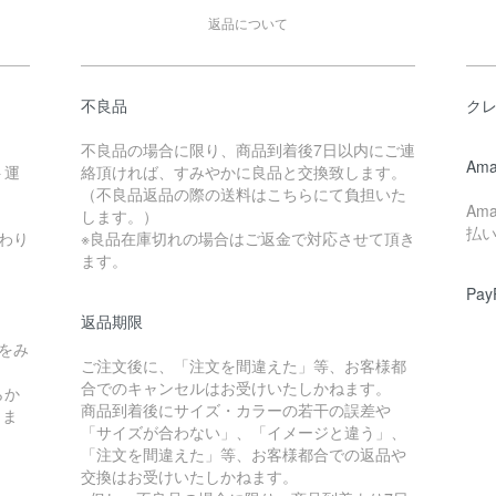
返品について
不良品
ク
不良品の場合に限り、商品到着後7日以内にご連
Ama
ト運
絡頂ければ、すみやかに良品と交換致します。
（不良品返品の際の送料はこちらにて負担いた
Am
します。）
払
わり
※良品在庫切れの場合はご返金で対応させて頂き
ます。
Pay
返品期限
をみ
ご注文後に、「注文を間違えた」等、お客様都
合でのキャンセルはお受けいたしかねます。
らか
商品到着後にサイズ・カラーの若干の誤差や
しま
「サイズが合わない」、「イメージと違う」、
「注文を間違えた」等、お客様都合での返品や
交換はお受けいたしかねます。