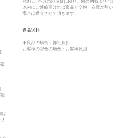
※但し、不良品の場合に限り、商品到着より7日
以内にご連絡頂ければ良品と交換、在庫が無い
場合は返金させて頂きます。
返品送料
不良品の場合：弊社負担
お客様の都合の場合：お客様負担
よ
が最
四
が最
物は
のサ
ので