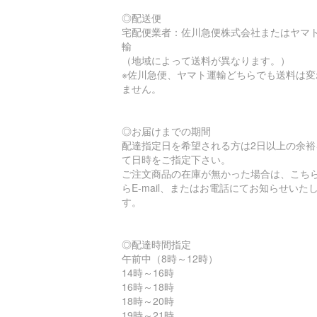
◎配送便
宅配便業者：佐川急便株式会社またはヤマ
輸
（地域によって送料が異なります。）
※佐川急便、ヤマト運輸どちらでも送料は変
ません。
◎お届けまでの期間
配達指定日を希望される方は2日以上の余裕
て日時をご指定下さい。
ご注文商品の在庫が無かった場合は、こち
らE-mail、またはお電話にてお知らせいた
す。
◎配達時間指定
午前中（8時～12時）
14時～16時
16時～18時
18時～20時
19時～21時