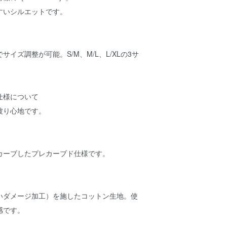
すいシルエットです。
イズ調整が可能。S/M、M/L、L/XLの3サ
仕様について
被り心地です。
カーブしたプレカーブド仕様です。
いダメージ加工）を施したコットン生地。使
感です。