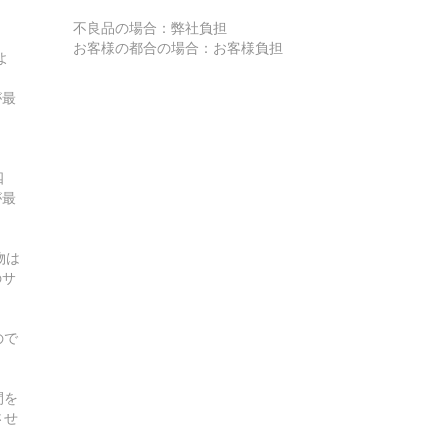
不良品の場合：弊社負担
お客様の都合の場合：お客様負担
よ
が最
四
が最
物は
のサ
ので
間を
させ