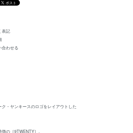
く表記
細
い合わせる
ーク・ヤンキースのロゴをレイアウトした
徴の［9TWENTY］。