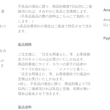
不良品の場合に限り、商品到着後7日以内にご連
Ama
ト運
絡頂ければ、すみやかに良品と交換致します。
（不良品返品の際の送料はこちらにて負担いた
Am
します。）
払
わり
※良品在庫切れの場合はご返金で対応させて頂き
ます。
Pay
返品期限
をみ
ご注文後に、「注文を間違えた」等、お客様都
合でのキャンセルはお受けいたしかねます。
らか
商品到着後にサイズ・カラーの若干の誤差や
しま
「サイズが合わない」、「イメージと違う」、
「注文を間違えた」等、お客様都合での返品や
交換はお受けいたしかねます。
※但し、不良品の場合に限り、商品到着より7日
以内にご連絡頂ければ良品と交換、在庫が無い
場合は返金させて頂きます。
返品送料