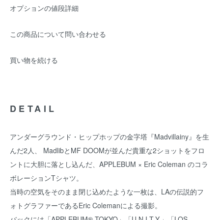
オプションの値段詳細
この商品について問い合わせる
買い物を続ける
DETAIL
アンダーグラウンド・ヒップホップの金字塔『Madvillainy』を生
んだ2人、 MadlibとMF DOOMが並んだ貴重な2ショットをフロ
ントに大胆に落とし込んだ、APPLEBUM × Eric Coleman のコラ
ボレーションTシャツ。
当時の空気をそのまま閉じ込めたような一枚は、LAの伝説的フ
ォトグラファーであるEric Colemanによる撮影。
バックには「APPLEBUM® TOKYO」「U.N.I.T.Y.」「LOS