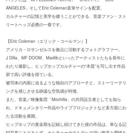
ANGELES」そしてEric Coleman直筆サインを配置。
カルチャーの記憶と美学を纏うことができる、音楽ファン・スト
リートヘッズ必携の一着です。
【Eric Coleman（エリック・コールマン）】
アメリカ・ロサンゼルスを拠点に活動するフォトグラファー。
J Dilla、MF DOOM、Madlibといったアーティストたちを長年に
わたり撮影し、ヒップホップカルチャーの“本質”を写し出す作品
群で高い評価を得ている。
被写体の内面に迫るような独自のアプローチと、ストーリーテリ
ングを感じさせる静謐な空気感が特徴。
また、音楽／映像集団「Mochilla」の共同設立者としても知ら
れ、ドキュメンタリー作品やライブプロジェクトなど多方面にわ
たる活動を展開。
ヒップホップの黄金期を記録し続けてきた彼の作品は、単なる記
録写真にとどまらず、カルチャーそのものへの深い敬意と愛情を