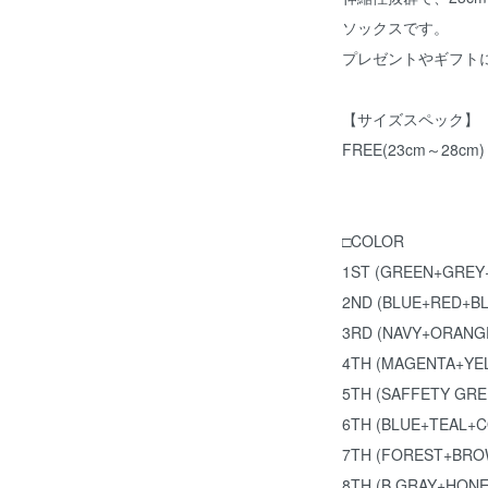
ソックスです。
プレゼントやギフト
【サイズスペック】
FREE(23cm～28cm)
□COLOR
1ST (GREEN+GREY
2ND (BLUE+RED+B
3RD (NAVY+ORANG
4TH (MAGENTA+YE
5TH (SAFFETY GR
6TH (BLUE+TEAL+
7TH (FOREST+BRO
8TH (B.GRAY+HON