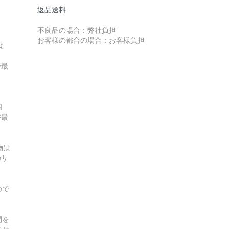
返品送料
不良品の場合：弊社負担
お客様の都合の場合：お客様負担
よ
が最
四
が最
物は
のサ
ので
間を
させ