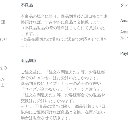
不良品
ク
不良品の場合に限り、商品到着後7日以内にご連
Ama
ト運
絡頂ければ、すみやかに良品と交換致します。
（不良品返品の際の送料はこちらにて負担いた
Am
します。）
払
わり
※良品在庫切れの場合はご返金で対応させて頂き
ます。
Pay
返品期限
をみ
ご注文後に、「注文を間違えた」等、お客様都
合でのキャンセルはお受けいたしかねます。
らか
商品到着後にサイズ・カラーの若干の誤差や
しま
「サイズが合わない」、「イメージと違う」、
「注文を間違えた」等、お客様都合での返品や
交換はお受けいたしかねます。
※但し、不良品の場合に限り、商品到着より7日
以内にご連絡頂ければ良品と交換、在庫が無い
場合は返金させて頂きます。