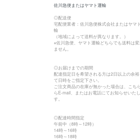
佐川急便またはヤマト運輸
◎配送便
宅配便業者：佐川急便株式会社またはヤマ
輸
（地域によって送料が異なります。）
※佐川急便、ヤマト運輸どちらでも送料は変
ません。
◎お届けまでの期間
配達指定日を希望される方は2日以上の余裕
て日時をご指定下さい。
ご注文商品の在庫が無かった場合は、こち
らE-mail、またはお電話にてお知らせいた
す。
◎配達時間指定
午前中（8時～12時）
14時～16時
16時～18時