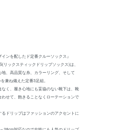
ザインを配したド定番クルーソックス』
 SOCKS(リックスティックドリップソックス)は、
心地、高品質な糸、カラーリング、そして
び心を兼ね備えた定番3足組。
はなく、履き心地にも妥協のない靴下は、靴
合わせて、飽きることなくローテーションで
するドリップはファッションのアクセントに
m～28cm対応なので女性にも人気のドリップ