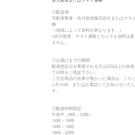
◎配送便
宅配便業者：佐川急便株式会社またはヤマ
輸
（地域によって送料が異なります。）
※佐川急便、ヤマト運輸どちらでも送料は変
ません。
◎お届けまでの期間
配達指定日を希望される方は2日以上の余裕
て日時をご指定下さい。
ご注文商品の在庫が無かった場合は、こち
らE-mail、またはお電話にてお知らせいた
す。
◎配達時間指定
午前中（8時～12時）
14時～16時
16時～18時
18時～20時