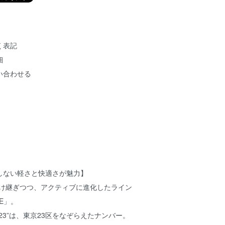
く表記
細
い合わせる
しない軽さと快適さが魅力】
を受け継ぎつつ、アクティブに進化したライン
VE」。
23”は、東京23区をなぞらえたナンバー。