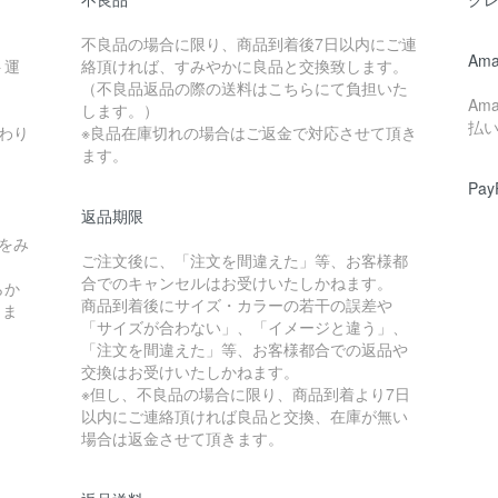
不良品の場合に限り、商品到着後7日以内にご連
Ama
ト運
絡頂ければ、すみやかに良品と交換致します。
（不良品返品の際の送料はこちらにて負担いた
Am
します。）
払
わり
※良品在庫切れの場合はご返金で対応させて頂き
ます。
Pay
返品期限
をみ
ご注文後に、「注文を間違えた」等、お客様都
合でのキャンセルはお受けいたしかねます。
らか
商品到着後にサイズ・カラーの若干の誤差や
しま
「サイズが合わない」、「イメージと違う」、
「注文を間違えた」等、お客様都合での返品や
交換はお受けいたしかねます。
※但し、不良品の場合に限り、商品到着より7日
以内にご連絡頂ければ良品と交換、在庫が無い
場合は返金させて頂きます。