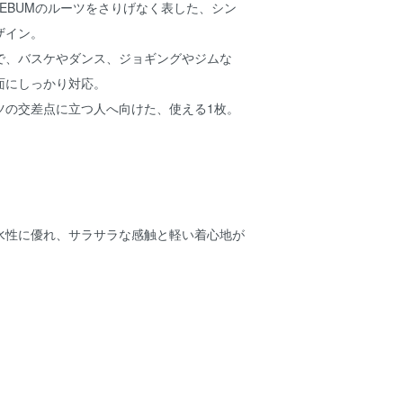
LEBUMのルーツをさりげなく表した、シン
ザイン。
で、バスケやダンス、ジョギングやジムな
面にしっかり対応。
ツの交差点に立つ人へ向けた、使える1枚。
水性に優れ、サラサラな感触と軽い着心地が